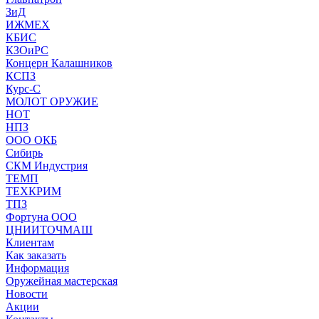
ЗиД
ИЖМЕХ
КБИС
КЗОиРС
Концерн Калашников
КСПЗ
Курс-С
МОЛОТ ОРУЖИЕ
НОТ
НПЗ
ООО ОКБ
Сибирь
СКМ Индустрия
ТЕМП
ТЕХКРИМ
ТПЗ
Фортуна ООО
ЦНИИТОЧМАШ
Клиентам
Как заказать
Информация
Оружейная мастерская
Новости
Акции