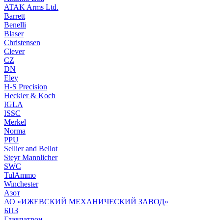
ATAK Arms Ltd.
Barrett
Benelli
Blaser
Christensen
Clever
CZ
DN
Eley
H-S Precision
Heckler & Koch
IGLA
ISSC
Merkel
Norma
PPU
Sellier and Bellot
Steyr Mannlicher
SWC
TulAmmo
Winchester
Азот
АО «ИЖЕВСКИЙ МЕХАНИЧЕСКИЙ ЗАВОД»
БПЗ
Главпатрон