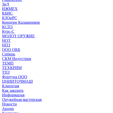
ЗиД
ИЖМЕХ
КБИС
КЗОиРС
Концерн Калашников
КСПЗ
Курс-С
МОЛОТ ОРУЖИЕ
НОТ
НПЗ
ООО ОКБ
Сибирь
СКМ Индустрия
ТЕМП
ТЕХКРИМ
ТПЗ
Фортуна ООО
ЦНИИТОЧМАШ
Клиентам
Как заказать
Информация
Оружейная мастерская
Новости
Акции