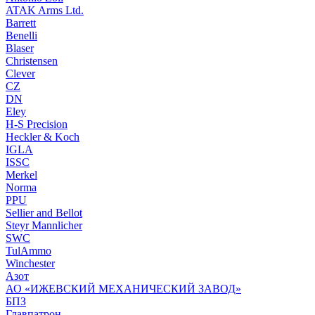
ATAK Arms Ltd.
Barrett
Benelli
Blaser
Christensen
Clever
CZ
DN
Eley
H-S Precision
Heckler & Koch
IGLA
ISSC
Merkel
Norma
PPU
Sellier and Bellot
Steyr Mannlicher
SWC
TulAmmo
Winchester
Азот
АО «ИЖЕВСКИЙ МЕХАНИЧЕСКИЙ ЗАВОД»
БПЗ
Главпатрон