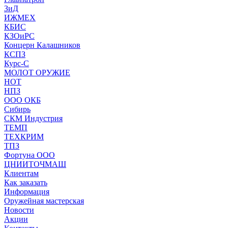
ЗиД
ИЖМЕХ
КБИС
КЗОиРС
Концерн Калашников
КСПЗ
Курс-С
МОЛОТ ОРУЖИЕ
НОТ
НПЗ
ООО ОКБ
Сибирь
СКМ Индустрия
ТЕМП
ТЕХКРИМ
ТПЗ
Фортуна ООО
ЦНИИТОЧМАШ
Клиентам
Как заказать
Информация
Оружейная мастерская
Новости
Акции