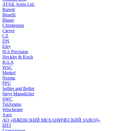
ATAK Arms Ltd.
Barrett
Benelli
Blaser
Christensen
Clever
CZ
DN
Eley
H-S Precision
Heckler & Koch
IGLA
ISSC
Merkel
Norma
PPU
Sellier and Bellot
Steyr Mannlicher
SWC
TulAmmo
Winchester
Азот
АО «ИЖЕВСКИЙ МЕХАНИЧЕСКИЙ ЗАВОД»
БПЗ
Главпатрон