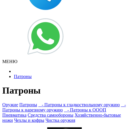
МЕНЮ
Патроны
Патроны
Оружие
Патроны
- Патроны к гладкоствольному оружию
-
Патроны к нарезному оружию
- Патроны к ОООП
Пневматика
Средства самообороны
Хозяйственно-бытовые
ножи
Чехлы и кофры
Чистка оружия