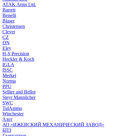
ATAK Arms Ltd.
Barrett
Benelli
Blaser
Christensen
Clever
CZ
DN
Eley
H-S Precision
Heckler & Koch
IGLA
ISSC
Merkel
Norma
PPU
Sellier and Bellot
Steyr Mannlicher
SWC
TulAmmo
Winchester
Азот
АО «ИЖЕВСКИЙ МЕХАНИЧЕСКИЙ ЗАВОД»
БПЗ
Главпатрон