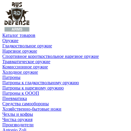
Каталог товаров
Оружие
Гладкоствольное оружие
Нарезное оружие
Спортивное короткоствольное нарезное оружие
Травматическое оружие
Комиссионное оружие
Холодное оружие
Патроны
Патроны к гладкоствольному оружию
Патроны к нарезному оружию
Патроны к ОООП
Пневматика
Средства самообороны
Хозяйственно-бытовые ножи
Чехлы и кофры
Чистка оружия
Производители
Antonio Zoli