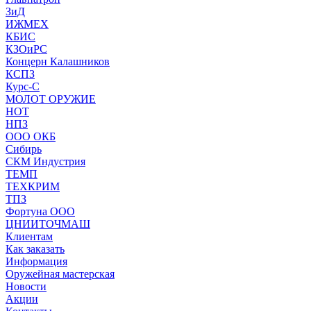
ЗиД
ИЖМЕХ
КБИС
КЗОиРС
Концерн Калашников
КСПЗ
Курс-С
МОЛОТ ОРУЖИЕ
НОТ
НПЗ
ООО ОКБ
Сибирь
СКМ Индустрия
ТЕМП
ТЕХКРИМ
ТПЗ
Фортуна ООО
ЦНИИТОЧМАШ
Клиентам
Как заказать
Информация
Оружейная мастерская
Новости
Акции