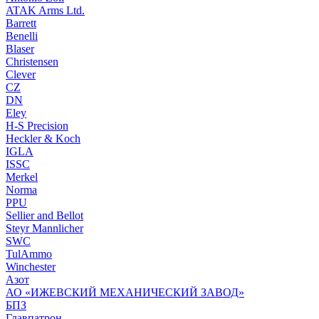
ATAK Arms Ltd.
Barrett
Benelli
Blaser
Christensen
Clever
CZ
DN
Eley
H-S Precision
Heckler & Koch
IGLA
ISSC
Merkel
Norma
PPU
Sellier and Bellot
Steyr Mannlicher
SWC
TulAmmo
Winchester
Азот
АО «ИЖЕВСКИЙ МЕХАНИЧЕСКИЙ ЗАВОД»
БПЗ
Главпатрон