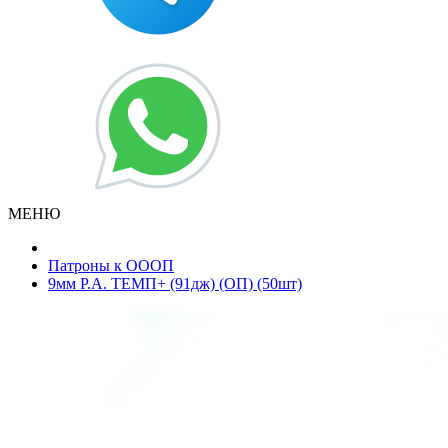
МЕНЮ
Патроны к ОООП
9мм Р.А. ТЕМП+ (91дж) (ОП) (50шт)