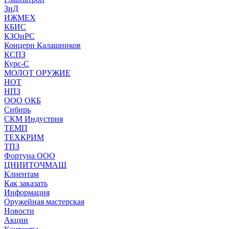
ЗиД
ИЖМЕХ
КБИС
КЗОиРС
Концерн Калашников
КСПЗ
Курс-С
МОЛОТ ОРУЖИЕ
НОТ
НПЗ
ООО ОКБ
Сибирь
СКМ Индустрия
ТЕМП
ТЕХКРИМ
ТПЗ
Фортуна ООО
ЦНИИТОЧМАШ
Клиентам
Как заказать
Информация
Оружейная мастерская
Новости
Акции