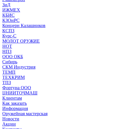
ЗиД
ИЖМЕХ
КБИС
КЗОиРС
Концерн Калашников
КСПЗ
Курс-С
МОЛОТ ОРУЖИЕ
НОТ
НПЗ
ООО ОКБ
Сибирь
СКМ Индустрия
ТЕМП
ТЕХКРИМ
ТПЗ
Фортуна ООО
ЦНИИТОЧМАШ
Клиентам
Как заказать
Информация
Оружейная мастерская
Новости
Акции