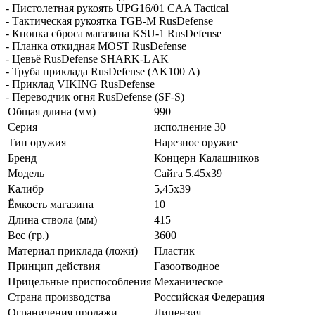
- Пистолетная рукоять UPG16/01 CAA Tactical
- Тактическая рукоятка TGB-M RusDefense
- Кнопка сброса магазина KSU-1 RusDefense
- Планка откидная MOST RusDefense
- Цевьё RusDefense SHARK-L AK
- Труба приклада RusDefense (AK100 А)
- Приклад VIKING RusDefense
- Переводчик огня RusDefense (SF-S)
Общая длина (мм)
990
Серия
исполнение 30
Тип оружия
Нарезное оружие
Бренд
Концерн Калашников
Модель
Сайга 5.45х39
Калибр
5,45х39
Ёмкость магазина
10
Длина ствола (мм)
415
Вес (гр.)
3600
Материал приклада (ложи)
Пластик
Принцип действия
Газоотводное
Прицельные приспособления
Механическое
Страна производства
Российская Федерация
Ограничения продажи
Лицензия