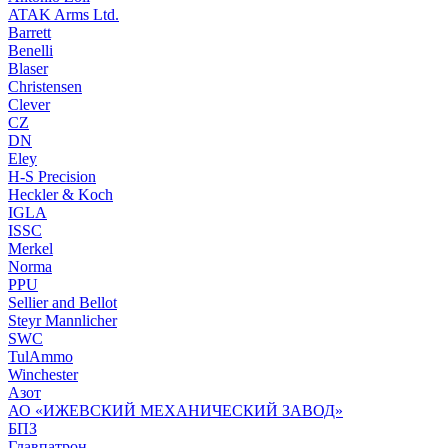
ATAK Arms Ltd.
Barrett
Benelli
Blaser
Christensen
Clever
CZ
DN
Eley
H-S Precision
Heckler & Koch
IGLA
ISSC
Merkel
Norma
PPU
Sellier and Bellot
Steyr Mannlicher
SWC
TulAmmo
Winchester
Азот
АО «ИЖЕВСКИЙ МЕХАНИЧЕСКИЙ ЗАВОД»
БПЗ
Главпатрон