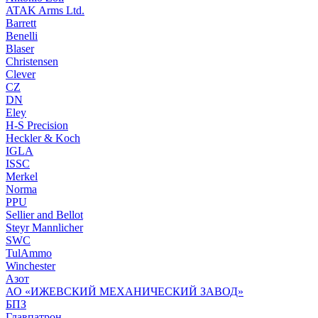
ATAK Arms Ltd.
Barrett
Benelli
Blaser
Christensen
Clever
CZ
DN
Eley
H-S Precision
Heckler & Koch
IGLA
ISSC
Merkel
Norma
PPU
Sellier and Bellot
Steyr Mannlicher
SWC
TulAmmo
Winchester
Азот
АО «ИЖЕВСКИЙ МЕХАНИЧЕСКИЙ ЗАВОД»
БПЗ
Главпатрон