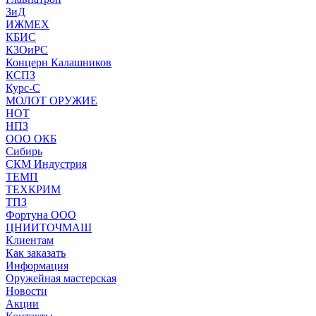
ЗиД
ИЖМЕХ
КБИС
КЗОиРС
Концерн Калашников
КСПЗ
Курс-С
МОЛОТ ОРУЖИЕ
НОТ
НПЗ
ООО ОКБ
Сибирь
СКМ Индустрия
ТЕМП
ТЕХКРИМ
ТПЗ
Фортуна ООО
ЦНИИТОЧМАШ
Клиентам
Как заказать
Информация
Оружейная мастерская
Новости
Акции