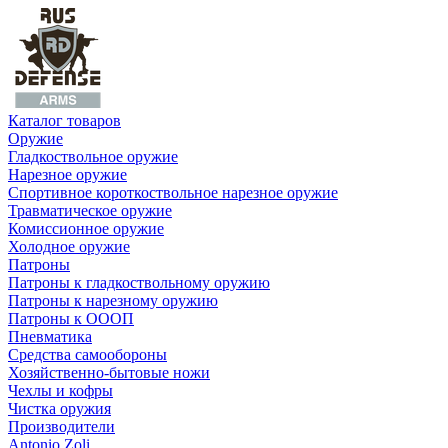
Каталог товаров
Оружие
Гладкоствольное оружие
Нарезное оружие
Спортивное короткоствольное нарезное оружие
Травматическое оружие
Комиссионное оружие
Холодное оружие
Патроны
Патроны к гладкоствольному оружию
Патроны к нарезному оружию
Патроны к ОООП
Пневматика
Средства самообороны
Хозяйственно-бытовые ножи
Чехлы и кофры
Чистка оружия
Производители
Antonio Zoli