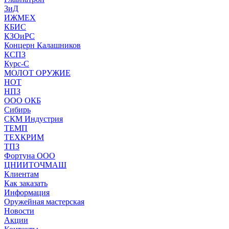
ЗиД
ИЖМЕХ
КБИС
КЗОиРС
Концерн Калашников
КСПЗ
Курс-С
МОЛОТ ОРУЖИЕ
НОТ
НПЗ
ООО ОКБ
Сибирь
СКМ Индустрия
ТЕМП
ТЕХКРИМ
ТПЗ
Фортуна ООО
ЦНИИТОЧМАШ
Клиентам
Как заказать
Информация
Оружейная мастерская
Новости
Акции