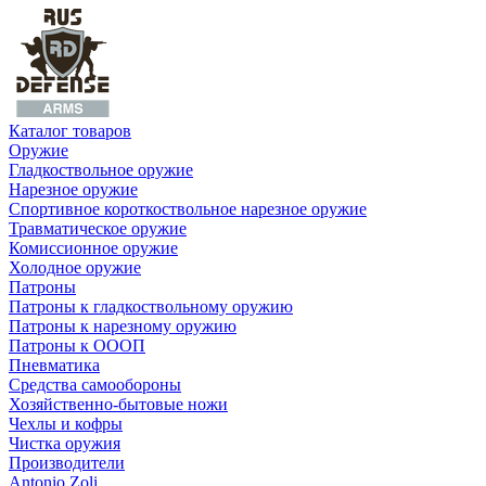
Каталог товаров
Оружие
Гладкоствольное оружие
Нарезное оружие
Спортивное короткоствольное нарезное оружие
Травматическое оружие
Комиссионное оружие
Холодное оружие
Патроны
Патроны к гладкоствольному оружию
Патроны к нарезному оружию
Патроны к ОООП
Пневматика
Средства самообороны
Хозяйственно-бытовые ножи
Чехлы и кофры
Чистка оружия
Производители
Antonio Zoli