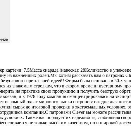
нное
р картечи: 7,5Масса снаряда (навеска): 28Количество в упаковке
ну из важнейших ролей.Мы хотим рассказать вам о патронах Cl
о безусловно гореть своей идеей! Фирма была основана в 50-х 
лся их знакомым стрелкам, что в скором времени кустарному пр
верить на практике свою продукцию и получить быструю обратну
воеван, и к 1978 году компания сконцентрировалась на экспорт
т огромный охват мирового рынка патронов: ежедневная поставк
акупки сырья до итоговой проверки в экстремальных условиях, р
сотрудников компании.С патронами Clever вы можете рассчитыв
 условиях. Также вас порадует их надежность, стабильная скоро
еспечивается не только высоким качеством, но и широкой досту