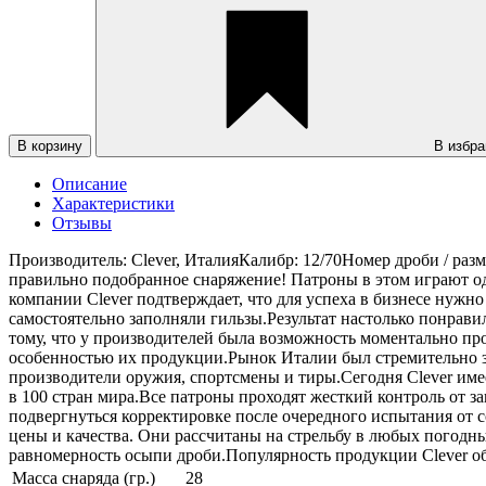
В корзину
В избра
Описание
Характеристики
Отзывы
Производитель: Clever, ИталияКалибр: 12/70Номер дроби / разме
правильно подобранное снаряжение! Патроны в этом играют од
компании Clever подтверждает, что для успеха в бизнесе нужн
самостоятельно заполняли гильзы.Результат настолько понрави
тому, что у производителей была возможность моментально про
особенностью их продукции.Рынок Италии был стремительно за
производители оружия, спортсмены и тиры.Сегодня Clever имее
в 100 стран мира.Все патроны проходят жесткий контроль от з
подвергнуться корректировке после очередного испытания от 
цены и качества. Они рассчитаны на стрельбу в любых погодных
равномерность осыпи дроби.Популярность продукции Clever об
Масса снаряда (гр.)
28