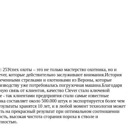
: 25Успех охоты – это не только мастерство охотника, но и
ever, которые действительно заслуживают внимания.История
увлеченными стрелками и охотниками из Вероны, которые
оизводству уже потребовалась погрузочная машина.Благодаря
ю связь от клиентов, качество Clever стало ключевой
е - так клиентами предприятия стали самые известные
а составляет около 500.000 штук и экспортируется более чем
езультаты хранятся 10 лет, и в любой момент технология может
ать на прекрасный результат при оптимальном соотношении
сть, высокая чистота сгорания пороха в стволе и
пностью.