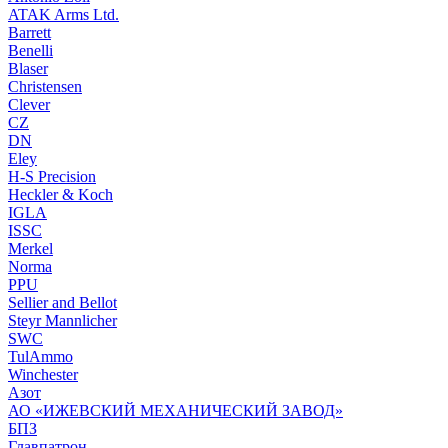
ATAK Arms Ltd.
Barrett
Benelli
Blaser
Christensen
Clever
CZ
DN
Eley
H-S Precision
Heckler & Koch
IGLA
ISSC
Merkel
Norma
PPU
Sellier and Bellot
Steyr Mannlicher
SWC
TulAmmo
Winchester
Азот
АО «ИЖЕВСКИЙ МЕХАНИЧЕСКИЙ ЗАВОД»
БПЗ
Главпатрон