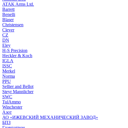
ATAK Arms Ltd.
Barrett
Benelli
Blaser
Christensen
Clever
CZ
DN
Eley
H-S Precision
Heckler & Koch
IGLA
ISSC
Merkel
Norma
PPU
Sellier and Bellot
Steyr Mannlicher
SWC
TulAmmo
Winchester
Азот
АО «ИЖЕВСКИЙ МЕХАНИЧЕСКИЙ ЗАВОД»
БПЗ
Главпатрон