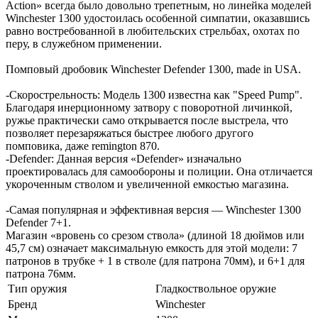
Action» всегда было довольно трепетным, но линейка моделей
Winchester 1300 удостоилась особенной симпатии, оказавшись
равно востребованной в любительских стрельбах, охотах по
перу, в служебном применении.
Помповый дробовик Winchester Defender 1300, made in USA.
-Скорострельность: Модель 1300 известна как "Speed Pump".
Благодаря инерционному затвору с поворотной личинкой,
ружье практически само открывается после выстрела, что
позволяет перезаряжаться быстрее любого другого
помповика, даже remington 870.
-Defender: Данная версия «Defender» изначально
проектировалась для самообороны и полиции. Она отличается
укороченным стволом и увеличенной емкостью магазина.
-Самая популярная и эффективная версия — Winchester 1300
Defender 7+1.
Магазин «вровень со срезом ствола» (длиной 18 дюймов или
45,7 см) означает максимальную емкость для этой модели: 7
патронов в трубке + 1 в стволе (для патрона 70мм), и 6+1 для
патрона 76мм.
Тип оружия
Гладкоствольное оружие
Бренд
Winchester