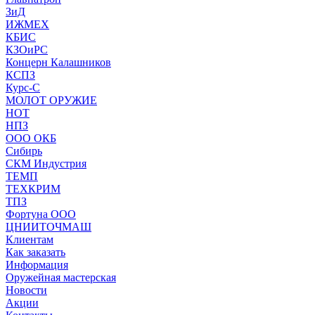
ЗиД
ИЖМЕХ
КБИС
КЗОиРС
Концерн Калашников
КСПЗ
Курс-С
МОЛОТ ОРУЖИЕ
НОТ
НПЗ
ООО ОКБ
Сибирь
СКМ Индустрия
ТЕМП
ТЕХКРИМ
ТПЗ
Фортуна ООО
ЦНИИТОЧМАШ
Клиентам
Как заказать
Информация
Оружейная мастерская
Новости
Акции