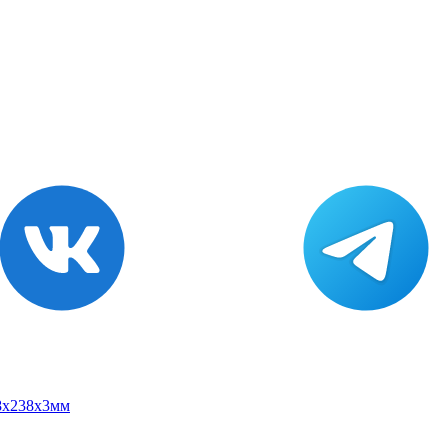
48x238x3мм