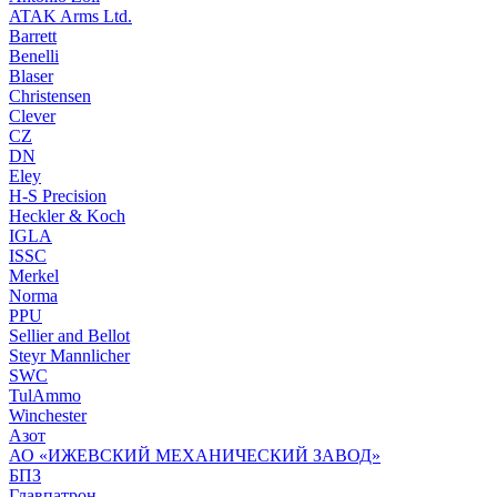
ATAK Arms Ltd.
Barrett
Benelli
Blaser
Christensen
Clever
CZ
DN
Eley
H-S Precision
Heckler & Koch
IGLA
ISSC
Merkel
Norma
PPU
Sellier and Bellot
Steyr Mannlicher
SWC
TulAmmo
Winchester
Азот
АО «ИЖЕВСКИЙ МЕХАНИЧЕСКИЙ ЗАВОД»
БПЗ
Главпатрон