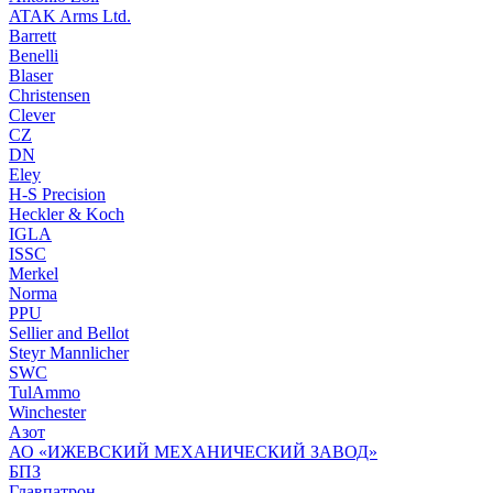
ATAK Arms Ltd.
Barrett
Benelli
Blaser
Christensen
Clever
CZ
DN
Eley
H-S Precision
Heckler & Koch
IGLA
ISSC
Merkel
Norma
PPU
Sellier and Bellot
Steyr Mannlicher
SWC
TulAmmo
Winchester
Азот
АО «ИЖЕВСКИЙ МЕХАНИЧЕСКИЙ ЗАВОД»
БПЗ
Главпатрон