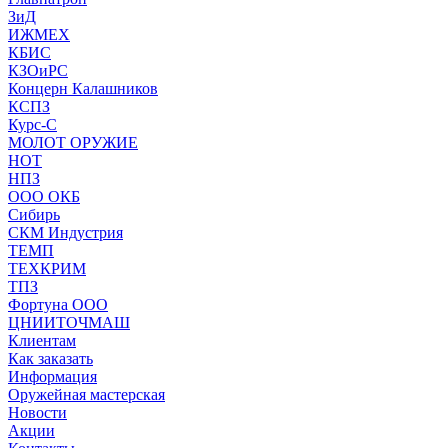
ЗиД
ИЖМЕХ
КБИС
КЗОиРС
Концерн Калашников
КСПЗ
Курс-С
МОЛОТ ОРУЖИЕ
НОТ
НПЗ
ООО ОКБ
Сибирь
СКМ Индустрия
ТЕМП
ТЕХКРИМ
ТПЗ
Фортуна ООО
ЦНИИТОЧМАШ
Клиентам
Как заказать
Информация
Оружейная мастерская
Новости
Акции