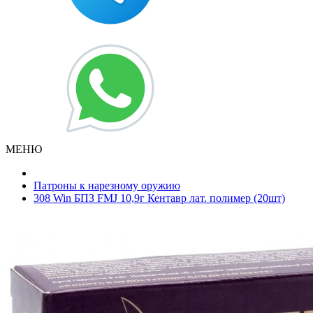
МЕНЮ
Патроны к нарезному оружию
308 Win БПЗ FMJ 10,9г Кентавр лат. полимер (20шт)