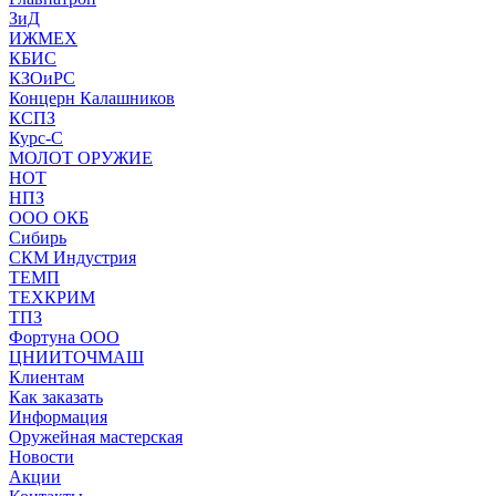
ЗиД
ИЖМЕХ
КБИС
КЗОиРС
Концерн Калашников
КСПЗ
Курс-С
МОЛОТ ОРУЖИЕ
НОТ
НПЗ
ООО ОКБ
Сибирь
СКМ Индустрия
ТЕМП
ТЕХКРИМ
ТПЗ
Фортуна ООО
ЦНИИТОЧМАШ
Клиентам
Как заказать
Информация
Оружейная мастерская
Новости
Акции