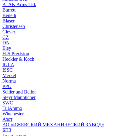
ATAK Arms Ltd.
Barrett
Benelli
Blaser
Christensen
Clever
CZ
DN
Eley
H-S Precision
Heckler & Koch
IGLA
ISSC
Merkel
Norma
PPU
Sellier and Bellot
Steyr Mannlicher
SWC
TulAmmo
Winchester
Азот
АО «ИЖЕВСКИЙ МЕХАНИЧЕСКИЙ ЗАВОД»
БПЗ
Главпатрон