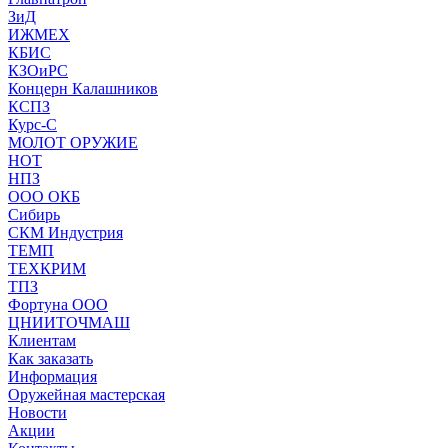
ЗиД
ИЖМЕХ
КБИС
КЗОиРС
Концерн Калашников
КСПЗ
Курс-С
МОЛОТ ОРУЖИЕ
НОТ
НПЗ
ООО ОКБ
Сибирь
СКМ Индустрия
ТЕМП
ТЕХКРИМ
ТПЗ
Фортуна ООО
ЦНИИТОЧМАШ
Клиентам
Как заказать
Информация
Оружейная мастерская
Новости
Акции