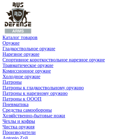
Каталог товаров
Оружие
Гладкоствольное оружие
Нарезное оружие
Спортивное короткоствольное нарезное оружие
Травматическое оружие
Комиссионное оружие
Холодное оружие
Патроны
Патроны к гладкоствольному оружию
Патроны к нарезному оружию
Патроны к ОООП
Пневматика
Средства самообороны
Хозяйственно-бытовые ножи
Чехлы и кофры
Чистка оружия
Производители
Antonio Zoli