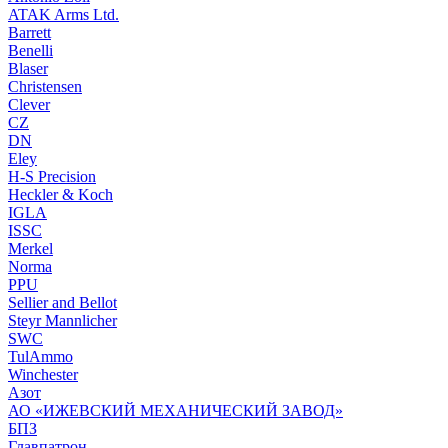
ATAK Arms Ltd.
Barrett
Benelli
Blaser
Christensen
Clever
CZ
DN
Eley
H-S Precision
Heckler & Koch
IGLA
ISSC
Merkel
Norma
PPU
Sellier and Bellot
Steyr Mannlicher
SWC
TulAmmo
Winchester
Азот
АО «ИЖЕВСКИЙ МЕХАНИЧЕСКИЙ ЗАВОД»
БПЗ
Главпатрон