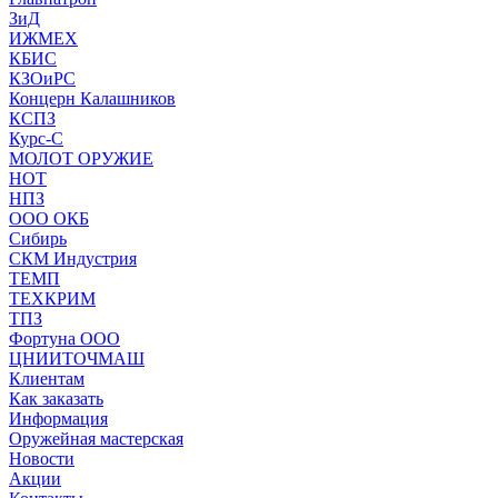
ЗиД
ИЖМЕХ
КБИС
КЗОиРС
Концерн Калашников
КСПЗ
Курс-С
МОЛОТ ОРУЖИЕ
НОТ
НПЗ
ООО ОКБ
Сибирь
СКМ Индустрия
ТЕМП
ТЕХКРИМ
ТПЗ
Фортуна ООО
ЦНИИТОЧМАШ
Клиентам
Как заказать
Информация
Оружейная мастерская
Новости
Акции