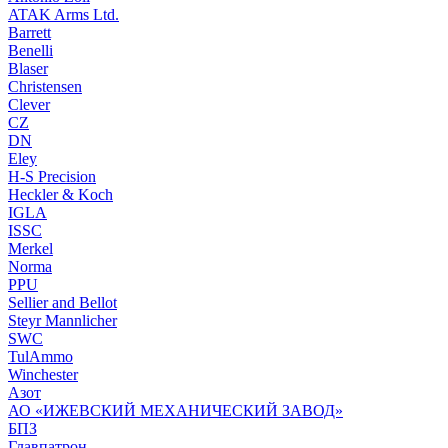
ATAK Arms Ltd.
Barrett
Benelli
Blaser
Christensen
Clever
CZ
DN
Eley
H-S Precision
Heckler & Koch
IGLA
ISSC
Merkel
Norma
PPU
Sellier and Bellot
Steyr Mannlicher
SWC
TulAmmo
Winchester
Азот
АО «ИЖЕВСКИЙ МЕХАНИЧЕСКИЙ ЗАВОД»
БПЗ
Главпатрон