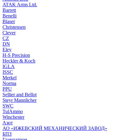
ATAK Arms Ltd.
Barrett
Benelli
Blaser
Christensen
Clever
CZ
DN
Eley
H-S Precision
Heckler & Koch
IGLA
ISSC
Merkel
Norma
PPU
Sellier and Bellot
Steyr Mannlicher
SWC
TulAmmo
Winchester
Азот
АО «ИЖЕВСКИЙ МЕХАНИЧЕСКИЙ ЗАВОД»
БПЗ
Главпатрон