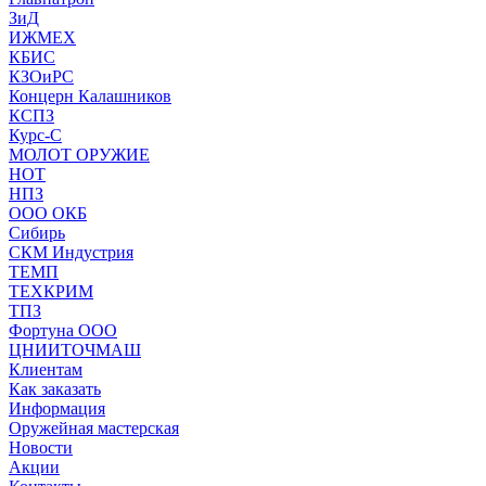
ЗиД
ИЖМЕХ
КБИС
КЗОиРС
Концерн Калашников
КСПЗ
Курс-С
МОЛОТ ОРУЖИЕ
НОТ
НПЗ
ООО ОКБ
Сибирь
СКМ Индустрия
ТЕМП
ТЕХКРИМ
ТПЗ
Фортуна ООО
ЦНИИТОЧМАШ
Клиентам
Как заказать
Информация
Оружейная мастерская
Новости
Акции