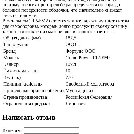
поэтому энергия при стрельбе распределяется по гораздо
большей поверхности оболочки, что значительно снижает
риск ее поломки.
В остальном T12-FM2 остается тем же надежным пистолетом
для самообороны, который долго прослужит своему хозяину,
так как изготовлен из материалов высокого качетства.
Общая длина (мм)
187,5
Тип оружия
ОООП
Бренд
Фортуна ООО
Модель
Grand Power Т12-FM2
Калибр
10х28
Ёмкость магазина
10
Вес (гр.)
770
Принцип действия
Свободный ход затвора
Прицельные приспособления
Мушка целик
Страна производства
Российская Федерация
Ограничения продажи
Лицензия
Написать отзыв
Ваше имя