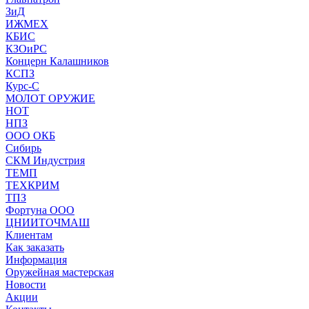
ЗиД
ИЖМЕХ
КБИС
КЗОиРС
Концерн Калашников
КСПЗ
Курс-С
МОЛОТ ОРУЖИЕ
НОТ
НПЗ
ООО ОКБ
Сибирь
СКМ Индустрия
ТЕМП
ТЕХКРИМ
ТПЗ
Фортуна ООО
ЦНИИТОЧМАШ
Клиентам
Как заказать
Информация
Оружейная мастерская
Новости
Акции