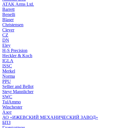
ATAK Arms Ltd.
Barrett
Benelli
Blaser
Christensen
Clever
CZ
DN
Eley
H-S Precision
Heckler & Koch
IGLA
ISSC
Merkel
Norma
PPU
Sellier and Bellot
Steyr Mannlicher
SWC
TulAmmo
Winchester
Азот
АО «ИЖЕВСКИЙ МЕХАНИЧЕСКИЙ ЗАВОД»
БПЗ
Главпатрон