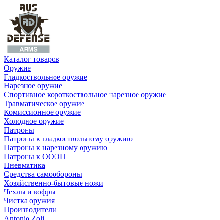
Каталог товаров
Оружие
Гладкоствольное оружие
Нарезное оружие
Спортивное короткоствольное нарезное оружие
Травматическое оружие
Комиссионное оружие
Холодное оружие
Патроны
Патроны к гладкоствольному оружию
Патроны к нарезному оружию
Патроны к ОООП
Пневматика
Средства самообороны
Хозяйственно-бытовые ножи
Чехлы и кофры
Чистка оружия
Производители
Antonio Zoli