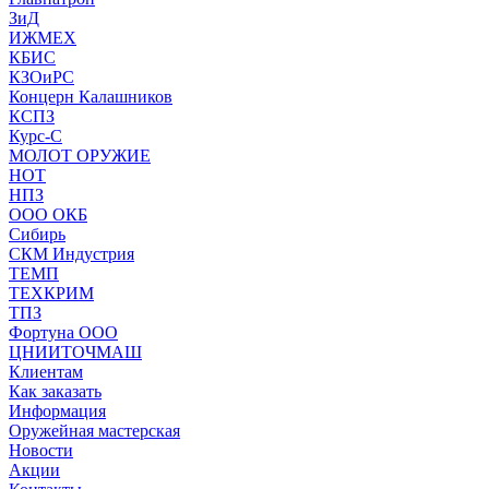
ЗиД
ИЖМЕХ
КБИС
КЗОиРС
Концерн Калашников
КСПЗ
Курс-С
МОЛОТ ОРУЖИЕ
НОТ
НПЗ
ООО ОКБ
Сибирь
СКМ Индустрия
ТЕМП
ТЕХКРИМ
ТПЗ
Фортуна ООО
ЦНИИТОЧМАШ
Клиентам
Как заказать
Информация
Оружейная мастерская
Новости
Акции