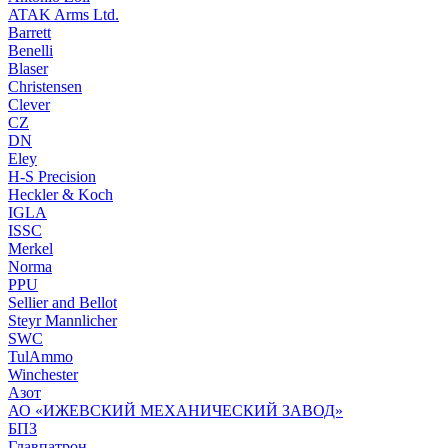
ATAK Arms Ltd.
Barrett
Benelli
Blaser
Christensen
Clever
CZ
DN
Eley
H-S Precision
Heckler & Koch
IGLA
ISSC
Merkel
Norma
PPU
Sellier and Bellot
Steyr Mannlicher
SWC
TulAmmo
Winchester
Азот
АО «ИЖЕВСКИЙ МЕХАНИЧЕСКИЙ ЗАВОД»
БПЗ
Главпатрон