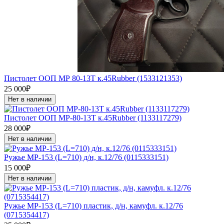
Пистолет ООП МР 80-13Т к.45Rubber (1533121353)
25 000₽
Нет в наличии
Пистолет ООП МР-80-13Т к.45Rubber (1133117279)
28 000₽
Нет в наличии
Ружье МР-153 (L=710) д/н, к.12/76 (0115333151)
15 000₽
Нет в наличии
Ружье МР-153 (L=710) пластик, д/н, камуфл. к.12/76
(0715354417)