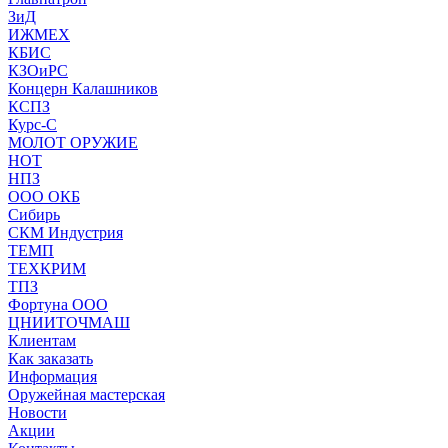
ЗиД
ИЖМЕХ
КБИС
КЗОиРС
Концерн Калашников
КСПЗ
Курс-С
МОЛОТ ОРУЖИЕ
НОТ
НПЗ
ООО ОКБ
Сибирь
СКМ Индустрия
ТЕМП
ТЕХКРИМ
ТПЗ
Фортуна ООО
ЦНИИТОЧМАШ
Клиентам
Как заказать
Информация
Оружейная мастерская
Новости
Акции