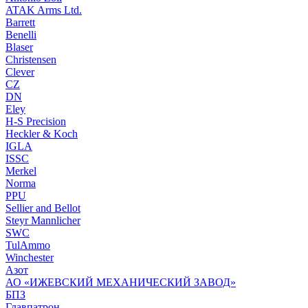
ATAK Arms Ltd.
Barrett
Benelli
Blaser
Christensen
Clever
CZ
DN
Eley
H-S Precision
Heckler & Koch
IGLA
ISSC
Merkel
Norma
PPU
Sellier and Bellot
Steyr Mannlicher
SWC
TulAmmo
Winchester
Азот
АО «ИЖЕВСКИЙ МЕХАНИЧЕСКИЙ ЗАВОД»
БПЗ
Главпатрон