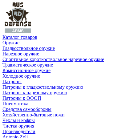
Каталог товаров
Оружие
Гладкоствольное оружие
Нарезное оружие
Спортивное короткоствольное нарезное оружие
Травматическое оружие
Комиссионное оружие
Холодное оружие
Патроны
Патроны к гладкоствольному оружию
Патроны к нарезному оружию
Патроны к ОООП
Пневматика
Средства самообороны
Хозяйственно-бытовые ножи
Чехлы и кофры
Чистка оружия
Производители
Antonio Zoli