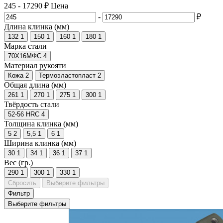
245
-
17290
₽
Цена
-
₽
Длина клинка (мм)
132
1
150
1
160
1
180
1
Марка стали
70Х16МФС
4
Материал рукояти
Кожа
2
Термоэластопласт
2
Общая длина (мм)
261
1
270
1
275
1
300
1
Твёрдость стали
52-56 HRC
4
Толщина клинка (мм)
5
2
5,5
1
6
1
Ширина клинка (мм)
30
1
34
1
36
1
37
1
Вес (гр.)
290
1
300
1
330
1
Сбросить
Выберите фильтры
Фильтр
Выберите фильтры