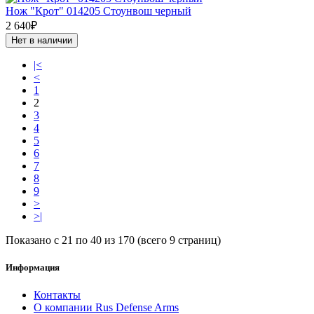
Нож "Крот" 014205 Стоунвош черный
2 640₽
Нет в наличии
|<
<
1
2
3
4
5
6
7
8
9
>
>|
Показано с 21 по 40 из 170 (всего 9 страниц)
Информация
Контакты
О компании Rus Defense Arms