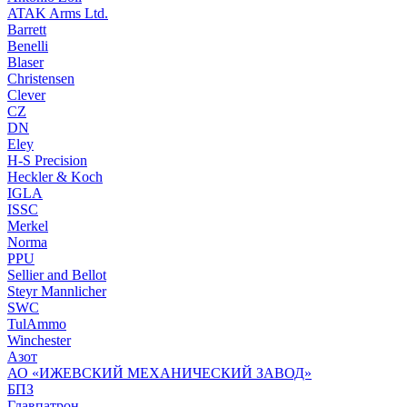
ATAK Arms Ltd.
Barrett
Benelli
Blaser
Christensen
Clever
CZ
DN
Eley
H-S Precision
Heckler & Koch
IGLA
ISSC
Merkel
Norma
PPU
Sellier and Bellot
Steyr Mannlicher
SWC
TulAmmo
Winchester
Азот
АО «ИЖЕВСКИЙ МЕХАНИЧЕСКИЙ ЗАВОД»
БПЗ
Главпатрон