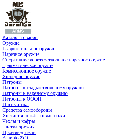
Каталог товаров
Оружие
Гладкоствольное оружие
Нарезное оружие
Спортивное короткоствольное нарезное оружие
Травматическое оружие
Комиссионное оружие
Холодное оружие
Патроны
Патроны к гладкоствольному оружию
Патроны к нарезному оружию
Патроны к ОООП
Пневматика
Средства самообороны
Хозяйственно-бытовые ножи
Чехлы и кофры
Чистка оружия
Производители
Antonio Zoli