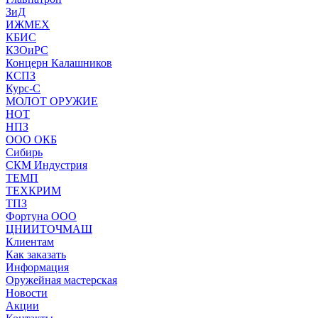
ЗиД
ИЖМЕХ
КБИС
КЗОиРС
Концерн Калашников
КСПЗ
Курс-С
МОЛОТ ОРУЖИЕ
НОТ
НПЗ
ООО ОКБ
Сибирь
СКМ Индустрия
ТЕМП
ТЕХКРИМ
ТПЗ
Фортуна ООО
ЦНИИТОЧМАШ
Клиентам
Как заказать
Информация
Оружейная мастерская
Новости
Акции